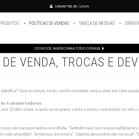
CADASTRE-SE
LOGIN
PRODUTOS
POLÍTICAS DE VENDAS
TABELA DE MEDIDAS
ORIENT
DO RIO DE JANEIRO PARA TODO O BRASIL ❥
A DE VENDA, TROCAS E DE
o significa? Que as peças serão confeccionadas uma a uma, por uma equi
tras transportadoras
até 10 dias úteis, e após esse prazo, conta o prazo contratado no site,
trasos da transportadora escolhida. Também não nos responsabilizamos 
o não atendido", "endereço incorreto", "cliente desconhecido no local", "d