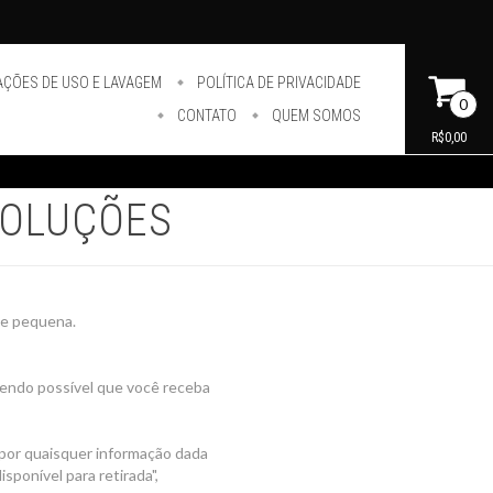
AÇÕES DE USO E LAVAGEM
POLÍTICA DE PRIVACIDADE
0
CONTATO
QUEM SOMOS
R$0,00
VOLUÇÕES
pe pequena.
 sendo possível que você receba
por quaisquer informação dada
isponível para retirada",