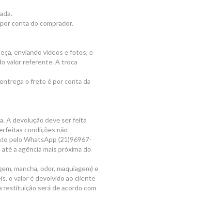
xada.
é por conta do comprador.
ça, enviando vídeos e fotos, e
o valor referente. A troca
 entrega o frete é por conta da
a. A devolução deve ser feita
erfeitas condições não
ntato pelo WhatsApp (21)96967-
 até a agência mais próxima do
agem, mancha, odor, maquiagem) e
, o valor é devolvido ao cliente
a restituição será de acordo com