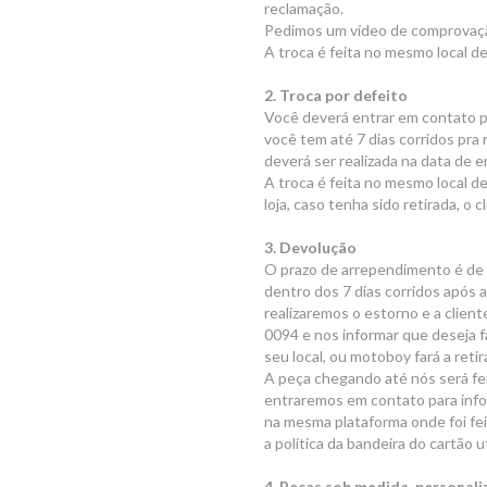
reclamação.
Pedimos um vídeo de comprovação
A troca é feita no mesmo local de
2. Troca por defeito
Você deverá entrar em contato p
você tem até 7 dias corridos pra 
deverá ser realizada na data de 
A troca é feita no mesmo local de
loja, caso tenha sido retirada, o c
3. Devolução
O prazo de arrependimento é de 7
dentro dos 7 dias corridos após 
realizaremos o estorno e a clie
0094 e nos informar que deseja f
seu local, ou motoboy fará a reti
A peça chegando até nós será fei
entraremos em contato para infor
na mesma plataforma onde foi fei
a política da bandeira do cartão u
4. Peças sob medida, personali