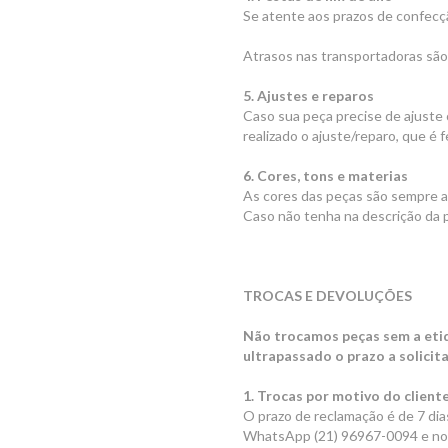
Se atente aos prazos de confecç
Atrasos nas transportadoras são
5. Ajustes e reparos
Caso sua peça precise de ajuste
realizado o ajuste/reparo, que é
6. Cores, tons e materias
As cores das peças são sempre as
Caso não tenha na descrição da p
TROCAS E DEVOLUÇÕES
Não trocamos peças sem a etiq
ultrapassado o prazo a solicit
1. Trocas por motivo do client
O prazo de reclamação é de 7 dia
WhatsApp (21) 96967-0094 e nos s