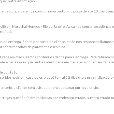
quer outra informação.
mercadoria, arcaremos com um novo pedido no prazo de até 10 dias úteis
ateliê em Marechal Hermes - Rio de Janeiro. Avisamos com antecedência
retirada.
vos de entrega, é feita por conta do cliente, e não nos responsabilizamos 
torista/motoboy da plataforma escolhida.
etirada em mãos, iremos conferir os dados para a entrega. Para retirada 
onde é necessário que tenha a identidade em mãos para poder realizar a ass
 de contato
ridos, pois em caso de erro você tem até 2 dias úteis pra sinalização e 
ritório, o cliente será avisado e terá que pagar um novo envio.
ntregas que não forem realizadas por endereço errado, número errado ou