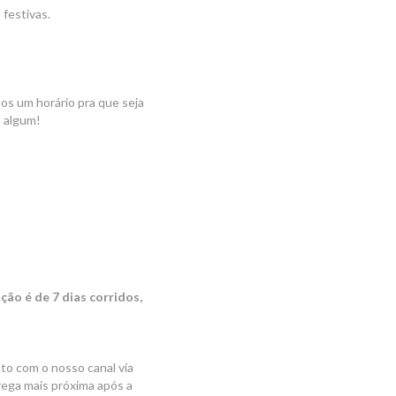
festivas.
os um horário pra que seja
o algum!
ão é de 7 dias corridos,
to com o nosso canal via
rega mais próxima após a