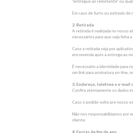
"entregue ao remetente" ou qual
Em caso de furto ou extravio de 
2. Retirada
A retirada é realizada no nosso 
necessários para que seja feita a 
Caso a retirada seja por aplicati
encomenda após a entrega ao mo
É necessário a identidade para r
um link para assinatura on-line, 
3. Endereço, telefone e e-mail
Confira atentamente os dados inse
Caso o pedido volte pro nosso esc
Não nos responsabilizamos por e
cliente.
4. Festas de fim de ano