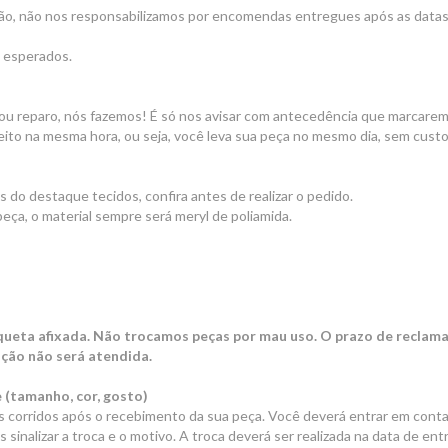
ão, não nos responsabilizamos por encomendas entregues após as datas 
 esperados.
 ou reparo, nós fazemos! É só nos avisar com antecedência que marcarem
 feito na mesma hora, ou seja, você leva sua peça no mesmo dia, sem cust
 do destaque tecidos, confira antes de realizar o pedido.
eça, o material sempre será meryl de poliamida.
ueta afixada. Não trocamos peças por mau uso. O prazo de reclamaç
ação não será atendida.
e (tamanho, cor, gosto)
s corridos após o recebimento da sua peça. Você deverá entrar em conta
inalizar a troca e o motivo. A troca deverá ser realizada na data de ent