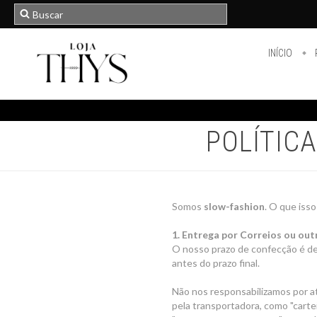
INÍCIO
POLÍTIC
Somos
slow-fashion
. O que iss
1. Entrega por Correios ou ou
O nosso prazo de confecção é de 
antes do prazo final.
Não nos responsabilizamos por a
pela transportadora, como "carteir