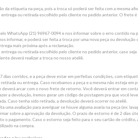
 da etiqueta na peça, pois a troca só poderá ser feita com a mesma afi
 entrega ou retirada escolhido pelo cliente no pedido anterior. O frete 
elo WhatsApp (21) 96967-0094 e nos informar sobre o erro contido na pe
nos informar, e poderá ser feita a troca por uma nova peça ou devolução d
entrega mais próxima após a reclamação.
 entrega ou retirada escolhido pelo cliente no pedido anterior, caso seja
liente deverá realizar a troca no nosso ateliê.
 dias corridos, e a peça deve estar em perfeitas condições, com etiquet
a retirada ou entrega. Caso recebamos a peça e a mesma não esteja em p
nte deverá arcar com o novo frete de retorno. Você deverá entrar em co
azer a devolução, iremos gerar um código de postagem pra que você leve
rada. Caso tenha sido retirada, a devolução deverá ocorrer no ateliê.
ta uma avaliação para averiguar se houve alguma avaria na peça (ex: lav
mar sobre a aprovação da devolução. O prazo de estorno é de 2 dias úteis
to o pagamento. Caso o estorno seja feito para o seu cartão de crédito, 
tilizado na compra.
zadas e/ou exclusivas