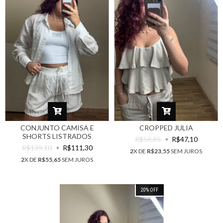
CONJUNTO CAMISA E
CROPPED JULIA
SHORTS LISTRADOS
R$58,85
R$47,10
R$139,10
R$111,30
2
X DE
R$23,55
SEM JUROS
2
X DE
R$55,65
SEM JUROS
20
%
OFF