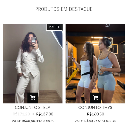
PRODUTOS EM DESTAQUE
20
%
OFF
CONJUNTO STELA
CONJUNTO THYS
R$171,20
R$137,00
R$160,50
2
X DE
R$68,50
SEM JUROS
2
X DE
R$80,25
SEM JUROS