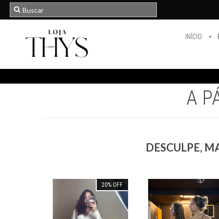
INÍCIO
A P
DESCULPE, M
20
%
OFF