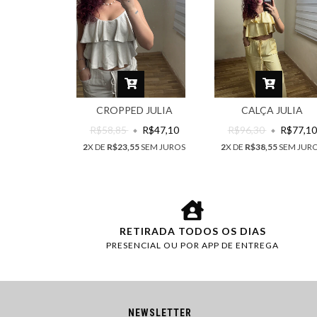
CROPPED JULIA
CALÇA JULIA
R$58,85
R$47,10
R$96,30
R$77,10
2
X DE
R$23,55
SEM JUROS
2
X DE
R$38,55
SEM JUR
RETIRADA TODOS OS DIAS
PRESENCIAL OU POR APP DE ENTREGA
NEWSLETTER