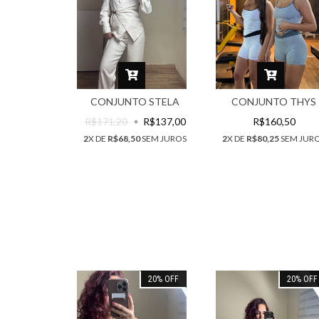
CONJUNTO STELA
CONJUNTO THYS
R$171,20
R$137,00
R$160,50
2
X DE
R$68,50
SEM JUROS
2
X DE
R$80,25
SEM JUR
20
%
OFF
20
%
OFF