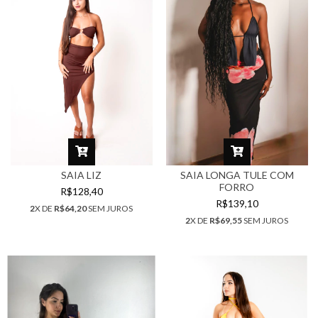
SAIA LIZ
SAIA LONGA TULE COM
FORRO
R$128,40
R$139,10
2
X DE
R$64,20
SEM JUROS
2
X DE
R$69,55
SEM JUROS