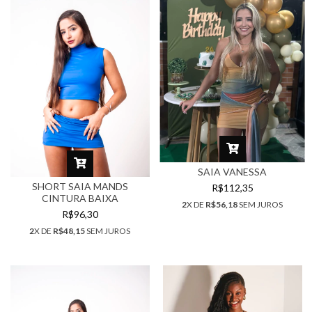
SAIA VANESSA
SHORT SAIA MANDS
R$112,35
CINTURA BAIXA
2
X DE
R$56,18
SEM JUROS
R$96,30
2
X DE
R$48,15
SEM JUROS